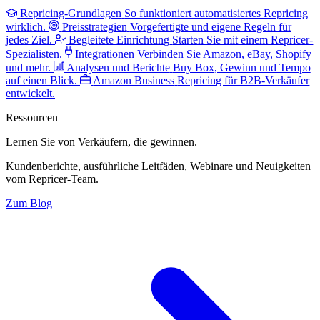
Repricing-Grundlagen
So funktioniert automatisiertes Repricing
wirklich.
Preisstrategien
Vorgefertigte und eigene Regeln für
jedes Ziel.
Begleitete Einrichtung
Starten Sie mit einem Repricer-
Spezialisten.
Integrationen
Verbinden Sie Amazon, eBay, Shopify
und mehr.
Analysen und Berichte
Buy Box, Gewinn und Tempo
auf einen Blick.
Amazon Business
Repricing für B2B-Verkäufer
entwickelt.
Ressourcen
Lernen Sie von Verkäufern,
die gewinnen.
Kundenberichte, ausführliche Leitfäden, Webinare und Neuigkeiten
vom Repricer-Team.
Zum Blog