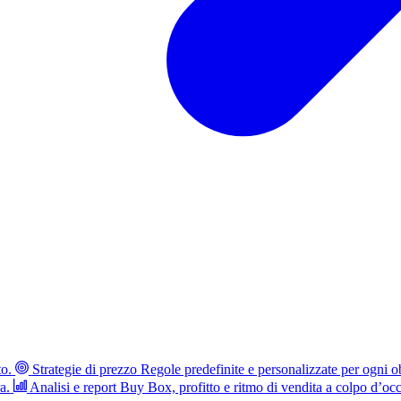
to.
Strategie di prezzo
Regole predefinite e personalizzate per ogni ob
a.
Analisi e report
Buy Box, profitto e ritmo di vendita a colpo d’occ