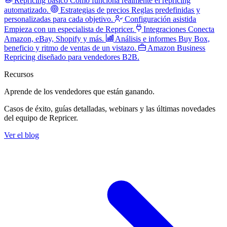
Repricing básico
Cómo funciona realmente el repricing
automatizado.
Estrategias de precios
Reglas predefinidas y
personalizadas para cada objetivo.
Configuración asistida
Empieza con un especialista de Repricer.
Integraciones
Conecta
Amazon, eBay, Shopify y más.
Análisis e informes
Buy Box,
beneficio y ritmo de ventas de un vistazo.
Amazon Business
Repricing diseñado para vendedores B2B.
Recursos
Aprende de los vendedores
que están ganando.
Casos de éxito, guías detalladas, webinars y las últimas novedades
del equipo de Repricer.
Ver el blog