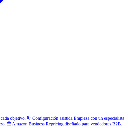
 cada objetivo.
Configuración asistida
Empieza con un especialista
azo.
Amazon Business
Repricing diseñado para vendedores B2B.