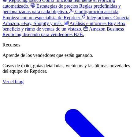
Repricing básico
Cómo funciona realmente el repricing
automatizado.
Estrategias de precios
Reglas predefinidas y
personalizadas para cada objetivo.
Configuración asistida
Empieza con un especialista de Repricer.
Integraciones
Conecta
Amazon, eBay, Shopify y más.
Análisis e informes
Buy Box,
beneficio y ritmo de ventas de un vistazo.
Amazon Business
Repricing diseñado para vendedores B2B.
Recursos
Aprende de los vendedores
que están ganando.
Casos de éxito, guías detalladas, webinars y las últimas novedades
del equipo de Repricer.
Ver el blog