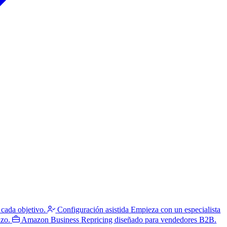
 cada objetivo.
Configuración asistida
Empieza con un especialista
azo.
Amazon Business
Repricing diseñado para vendedores B2B.