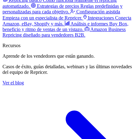
Repricing básico
Cómo funciona realmente el repricing
automatizado.
Estrategias de precios
Reglas predefinidas y
personalizadas para cada objetivo.
Configuración asistida
Empieza con un especialista de Repricer.
Integraciones
Conecta
Amazon, eBay, Shopify y más.
Análisis e informes
Buy Box,
beneficio y ritmo de ventas de un vistazo.
Amazon Business
Repricing diseñado para vendedores B2B.
Recursos
Aprende de los vendedores
que están ganando.
Casos de éxito, guías detalladas, webinars y las últimas novedades
del equipo de Repricer.
Ver el blog