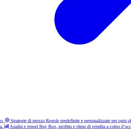
to.
Strategie di prezzo
Regole predefinite e personalizzate per ogni ob
a.
Analisi e report
Buy Box, profitto e ritmo di vendita a colpo d’occ