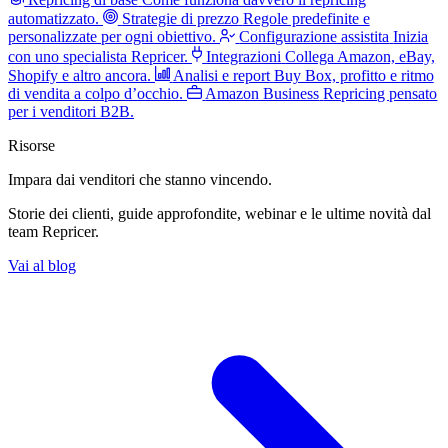
automatizzato.
Strategie di prezzo
Regole predefinite e
personalizzate per ogni obiettivo.
Configurazione assistita
Inizia
con uno specialista Repricer.
Integrazioni
Collega Amazon, eBay,
Shopify e altro ancora.
Analisi e report
Buy Box, profitto e ritmo
di vendita a colpo d’occhio.
Amazon Business
Repricing pensato
per i venditori B2B.
Risorse
Impara dai venditori
che stanno vincendo.
Storie dei clienti, guide approfondite, webinar e le ultime novità dal
team Repricer.
Vai al blog