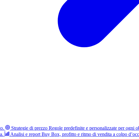
to.
Strategie di prezzo
Regole predefinite e personalizzate per ogni ob
a.
Analisi e report
Buy Box, profitto e ritmo di vendita a colpo d’occ