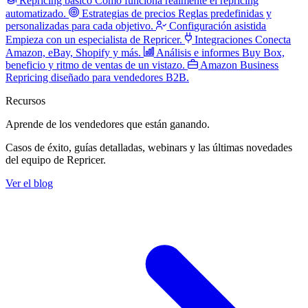
Repricing básico
Cómo funciona realmente el repricing
automatizado.
Estrategias de precios
Reglas predefinidas y
personalizadas para cada objetivo.
Configuración asistida
Empieza con un especialista de Repricer.
Integraciones
Conecta
Amazon, eBay, Shopify y más.
Análisis e informes
Buy Box,
beneficio y ritmo de ventas de un vistazo.
Amazon Business
Repricing diseñado para vendedores B2B.
Recursos
Aprende de los vendedores
que están ganando.
Casos de éxito, guías detalladas, webinars y las últimas novedades
del equipo de Repricer.
Ver el blog