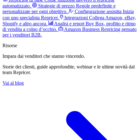
automatizzato.
Strategie di prezzo
Regole predefinite e
personalizzate per ogni obiettivo.
Configurazione assistita
Inizia
con uno specialista Repricer.
Integrazioni
Collega Amazon, eBay,
Shopify e altro ancora.
Analisi e report
Buy Box, profitto e ritmo
di vendita a colpo d’occhio.
Amazon Business
Repricing pensato
per i venditori B2B.
Risorse
Impara dai venditori
che stanno vincendo.
Storie dei clienti, guide approfondite, webinar e le ultime novità dal
team Repricer.
Vai al blog