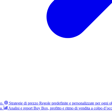
to.
Strategie di prezzo
Regole predefinite e personalizzate per ogni ob
a.
Analisi e report
Buy Box, profitto e ritmo di vendita a colpo d’occ