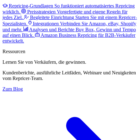
Repricing-Grundlagen
So funktioniert automatisiertes Repricing
wirklich.
Preisstrategien
Vorgefertigte und eigene Regeln für
jedes Ziel.
Begleitete Einrichtung
Starten Sie mit einem Repricer-
Spezialisten.
Integrationen
Verbinden Sie Amazon, eBay, Shopify
und mehr.
Analysen und Berichte
Buy Box, Gewinn und Tempo
auf einen Blick.
Amazon Business
Repricing für B2B-Verkäufer
entwickelt.
Ressourcen
Lernen Sie von Verkäufern,
die gewinnen.
Kundenberichte, ausführliche Leitfäden, Webinare und Neuigkeiten
vom Repricer-Team.
Zum Blog