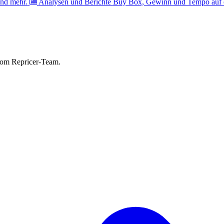
nd mehr.
Analysen und Berichte
Buy Box, Gewinn und Tempo auf e
vom Repricer-Team.