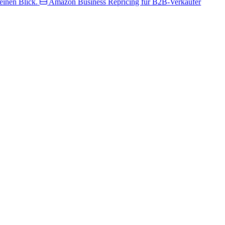
inen Blick.
Amazon Business
Repricing für B2B-Verkäufer