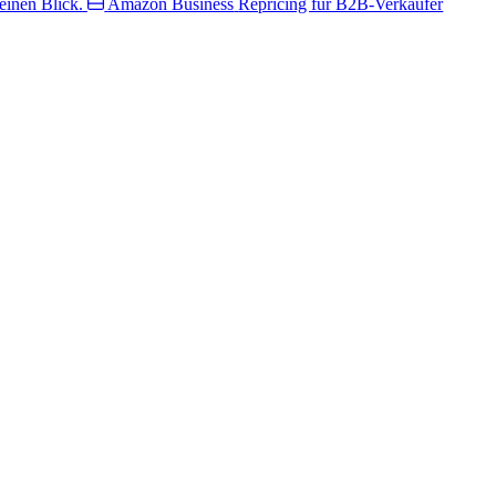
inen Blick.
Amazon Business
Repricing für B2B-Verkäufer