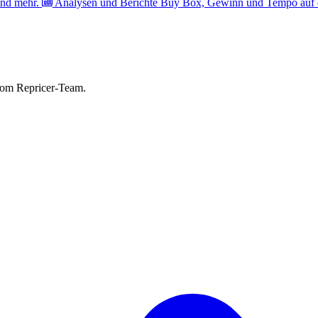
nd mehr.
Analysen und Berichte
Buy Box, Gewinn und Tempo auf e
vom Repricer-Team.