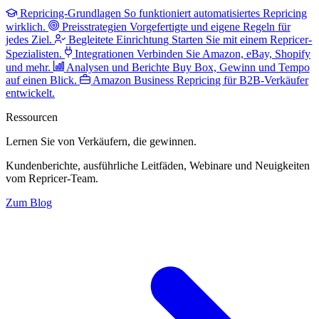
Repricing-Grundlagen
So funktioniert automatisiertes Repricing
wirklich.
Preisstrategien
Vorgefertigte und eigene Regeln für
jedes Ziel.
Begleitete Einrichtung
Starten Sie mit einem Repricer-
Spezialisten.
Integrationen
Verbinden Sie Amazon, eBay, Shopify
und mehr.
Analysen und Berichte
Buy Box, Gewinn und Tempo
auf einen Blick.
Amazon Business
Repricing für B2B-Verkäufer
entwickelt.
Ressourcen
Lernen Sie von Verkäufern,
die gewinnen.
Kundenberichte, ausführliche Leitfäden, Webinare und Neuigkeiten
vom Repricer-Team.
Zum Blog