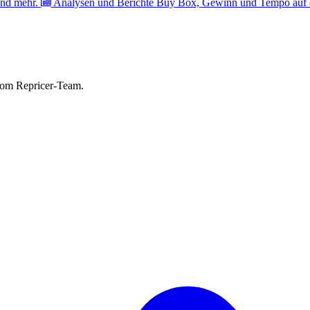
nd mehr.
Analysen und Berichte
Buy Box, Gewinn und Tempo auf e
vom Repricer-Team.