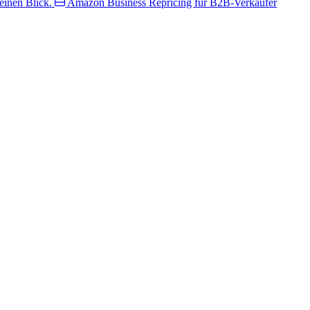
inen Blick.
Amazon Business
Repricing für B2B-Verkäufer