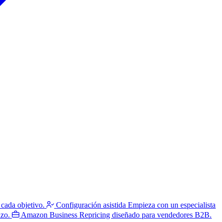
 cada objetivo.
Configuración asistida
Empieza con un especialista
azo.
Amazon Business
Repricing diseñado para vendedores B2B.