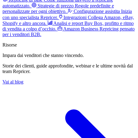
automatizzato.
Strategie di prezzo
Regole predefinite e
personalizzate per ogni obiettivo.
Configurazione assistita
Inizia
con uno specialista Repricer.
Integrazioni
Collega Amazon, eBay,
Shopify e altro ancora.
Analisi e report
Buy Box, profitto e ritmo
di vendita a colpo d’occhio.
Amazon Business
Repricing pensato
per i venditori B2B.
Risorse
Impara dai venditori
che stanno vincendo.
Storie dei clienti, guide approfondite, webinar e le ultime novità dal
team Repricer.
Vai al blog