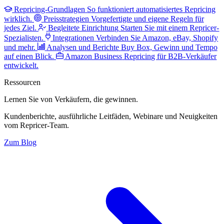
Repricing-Grundlagen
So funktioniert automatisiertes Repricing
wirklich.
Preisstrategien
Vorgefertigte und eigene Regeln für
jedes Ziel.
Begleitete Einrichtung
Starten Sie mit einem Repricer-
Spezialisten.
Integrationen
Verbinden Sie Amazon, eBay, Shopify
und mehr.
Analysen und Berichte
Buy Box, Gewinn und Tempo
auf einen Blick.
Amazon Business
Repricing für B2B-Verkäufer
entwickelt.
Ressourcen
Lernen Sie von Verkäufern,
die gewinnen.
Kundenberichte, ausführliche Leitfäden, Webinare und Neuigkeiten
vom Repricer-Team.
Zum Blog