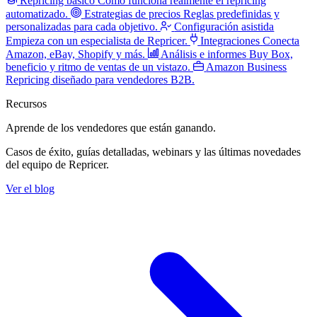
Repricing básico
Cómo funciona realmente el repricing
automatizado.
Estrategias de precios
Reglas predefinidas y
personalizadas para cada objetivo.
Configuración asistida
Empieza con un especialista de Repricer.
Integraciones
Conecta
Amazon, eBay, Shopify y más.
Análisis e informes
Buy Box,
beneficio y ritmo de ventas de un vistazo.
Amazon Business
Repricing diseñado para vendedores B2B.
Recursos
Aprende de los vendedores
que están ganando.
Casos de éxito, guías detalladas, webinars y las últimas novedades
del equipo de Repricer.
Ver el blog