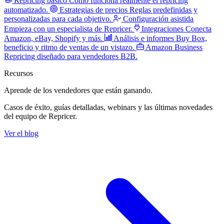
Repricing básico
Cómo funciona realmente el repricing
automatizado.
Estrategias de precios
Reglas predefinidas y
personalizadas para cada objetivo.
Configuración asistida
Empieza con un especialista de Repricer.
Integraciones
Conecta
Amazon, eBay, Shopify y más.
Análisis e informes
Buy Box,
beneficio y ritmo de ventas de un vistazo.
Amazon Business
Repricing diseñado para vendedores B2B.
Recursos
Aprende de los vendedores
que están ganando.
Casos de éxito, guías detalladas, webinars y las últimas novedades
del equipo de Repricer.
Ver el blog