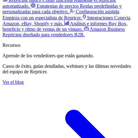
Repricing básico
Cómo funciona realmente el repricing
automatizado.
Estrategias de precios
Reglas predefinidas y
personalizadas para cada objetivo.
Configuración asistida
Empieza con un especialista de Repricer.
Integraciones
Conecta
Amazon, eBay, Shopify y más.
Análisis e informes
Buy Box,
beneficio y ritmo de ventas de un vistazo.
Amazon Business
Repricing diseñado para vendedores B2B.
Recursos
Aprende de los vendedores
que están ganando.
Casos de éxito, guías detalladas, webinars y las últimas novedades
del equipo de Repricer.
Ver el blog