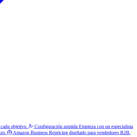
 cada objetivo.
Configuración asistida
Empieza con un especialista
azo.
Amazon Business
Repricing diseñado para vendedores B2B.