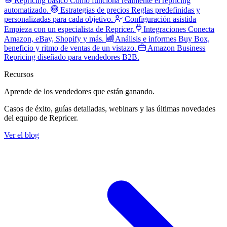
Repricing básico
Cómo funciona realmente el repricing
automatizado.
Estrategias de precios
Reglas predefinidas y
personalizadas para cada objetivo.
Configuración asistida
Empieza con un especialista de Repricer.
Integraciones
Conecta
Amazon, eBay, Shopify y más.
Análisis e informes
Buy Box,
beneficio y ritmo de ventas de un vistazo.
Amazon Business
Repricing diseñado para vendedores B2B.
Recursos
Aprende de los vendedores
que están ganando.
Casos de éxito, guías detalladas, webinars y las últimas novedades
del equipo de Repricer.
Ver el blog