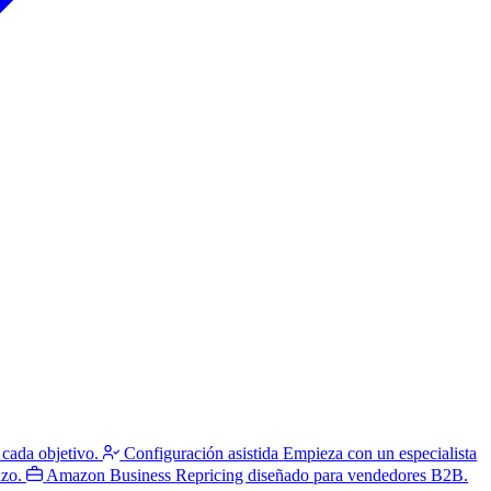
 cada objetivo.
Configuración asistida
Empieza con un especialista
azo.
Amazon Business
Repricing diseñado para vendedores B2B.