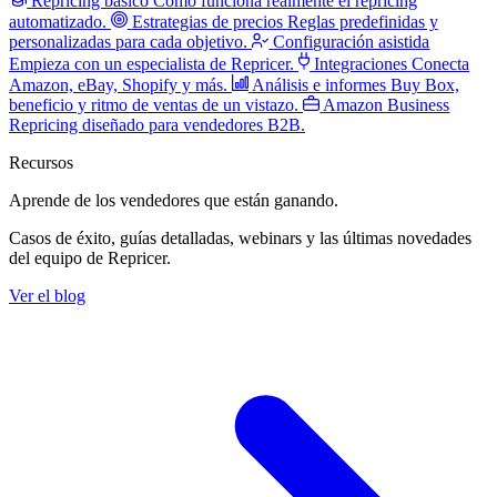
Repricing básico
Cómo funciona realmente el repricing
automatizado.
Estrategias de precios
Reglas predefinidas y
personalizadas para cada objetivo.
Configuración asistida
Empieza con un especialista de Repricer.
Integraciones
Conecta
Amazon, eBay, Shopify y más.
Análisis e informes
Buy Box,
beneficio y ritmo de ventas de un vistazo.
Amazon Business
Repricing diseñado para vendedores B2B.
Recursos
Aprende de los vendedores
que están ganando.
Casos de éxito, guías detalladas, webinars y las últimas novedades
del equipo de Repricer.
Ver el blog