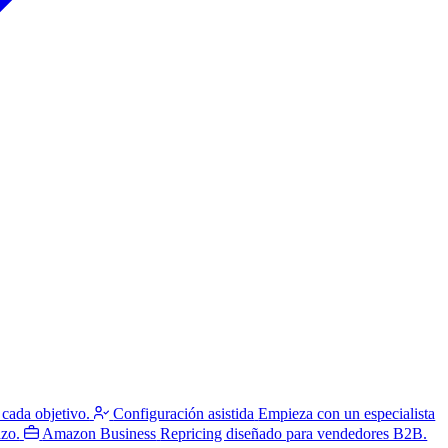
 cada objetivo.
Configuración asistida
Empieza con un especialista
azo.
Amazon Business
Repricing diseñado para vendedores B2B.