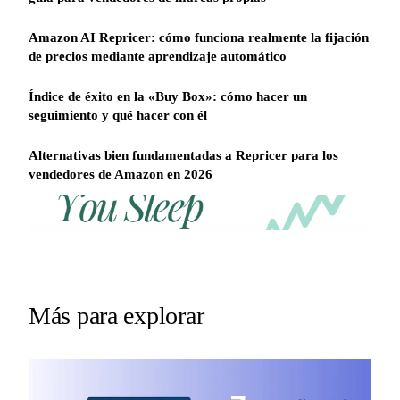
Amazon AI Repricer: cómo funciona realmente la fijación
de precios mediante aprendizaje automático
Índice de éxito en la «Buy Box»: cómo hacer un
seguimiento y qué hacer con él
Alternativas bien fundamentadas a Repricer para los
vendedores de Amazon en 2026
REPRICER
Win
Your
competitor
the
drops
Buy
price
Box
at
2am.
while
Más para explorar
Repricer.com
you
reacts
sleep
in
seconds.