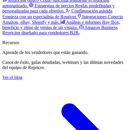
Repricing básico
Cómo funciona realmente el repricing
automatizado.
Estrategias de precios
Reglas predefinidas y
personalizadas para cada objetivo.
Configuración asistida
Empieza con un especialista de Repricer.
Integraciones
Conecta
Amazon, eBay, Shopify y más.
Análisis e informes
Buy Box,
beneficio y ritmo de ventas de un vistazo.
Amazon Business
Repricing diseñado para vendedores B2B.
Recursos
Aprende de los vendedores
que están ganando.
Casos de éxito, guías detalladas, webinars y las últimas novedades
del equipo de Repricer.
Ver el blog