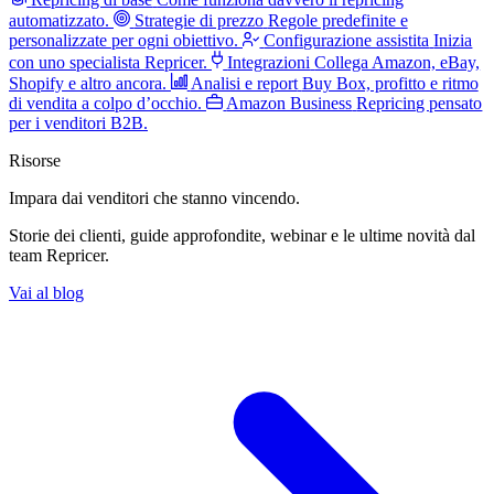
automatizzato.
Strategie di prezzo
Regole predefinite e
personalizzate per ogni obiettivo.
Configurazione assistita
Inizia
con uno specialista Repricer.
Integrazioni
Collega Amazon, eBay,
Shopify e altro ancora.
Analisi e report
Buy Box, profitto e ritmo
di vendita a colpo d’occhio.
Amazon Business
Repricing pensato
per i venditori B2B.
Risorse
Impara dai venditori
che stanno vincendo.
Storie dei clienti, guide approfondite, webinar e le ultime novità dal
team Repricer.
Vai al blog