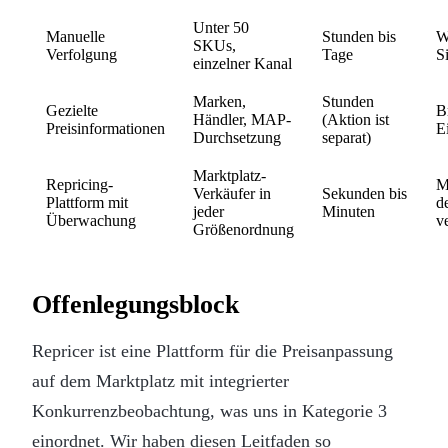
Unter 50
Manuelle
Stunden bis
W
SKUs,
Verfolgung
Tage
S
einzelner Kanal
Marken,
Stunden
Gezielte
Br
Händler, MAP-
(Aktion ist
Preisinformationen
E
Durchsetzung
separat)
Marktplatz-
Repricing-
M
Verkäufer in
Sekunden bis
Plattform mit
d
jeder
Minuten
Überwachung
v
Größenordnung
Offenlegungsblock
Repricer ist eine Plattform für die Preisanpassung
auf dem Marktplatz mit integrierter
Konkurrenzbeobachtung, was uns in Kategorie 3
einordnet. Wir haben diesen Leitfaden so