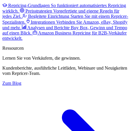
Repricing-Grundlagen
So funktioniert automatisiertes Repricing
wirklich.
Preisstrategien
Vorgefertigte und eigene Regeln für
jedes Ziel.
Begleitete Einrichtung
Starten Sie mit einem Repricer-
Spezialisten.
Integrationen
Verbinden Sie Amazon, eBay, Shopify
und mehr.
Analysen und Berichte
Buy Box, Gewinn und Tempo
auf einen Blick.
Amazon Business
Repricing für B2B-Verkäufer
entwickelt.
Ressourcen
Lernen Sie von Verkäufern,
die gewinnen.
Kundenberichte, ausführliche Leitfäden, Webinare und Neuigkeiten
vom Repricer-Team.
Zum Blog