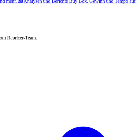
nd mehr.
Analysen und Berichte
Buy Box, Gewinn und Tempo auf e
vom Repricer-Team.