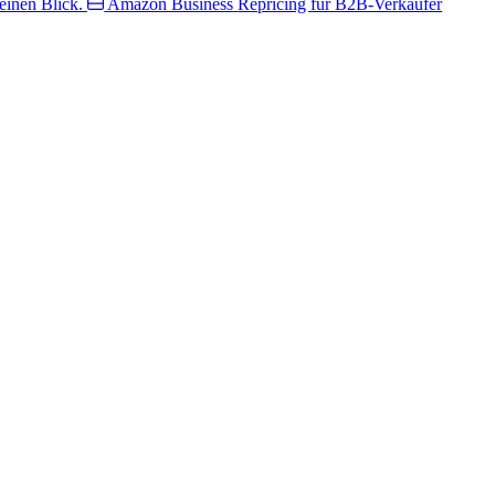
inen Blick.
Amazon Business
Repricing für B2B-Verkäufer