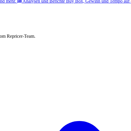
nd mehr.
Analysen und Berichte
Buy Box, Gewinn und Tempo auf e
vom Repricer-Team.