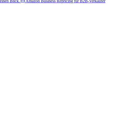
inen Blick.
Amazon Business
Repricing für B2B-Verkäufer