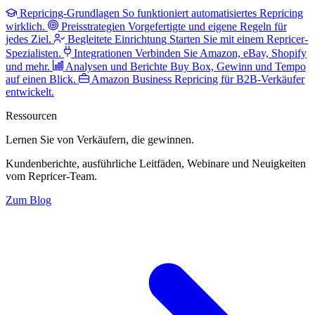
Repricing-Grundlagen
So funktioniert automatisiertes Repricing
wirklich.
Preisstrategien
Vorgefertigte und eigene Regeln für
jedes Ziel.
Begleitete Einrichtung
Starten Sie mit einem Repricer-
Spezialisten.
Integrationen
Verbinden Sie Amazon, eBay, Shopify
und mehr.
Analysen und Berichte
Buy Box, Gewinn und Tempo
auf einen Blick.
Amazon Business
Repricing für B2B-Verkäufer
entwickelt.
Ressourcen
Lernen Sie von Verkäufern,
die gewinnen.
Kundenberichte, ausführliche Leitfäden, Webinare und Neuigkeiten
vom Repricer-Team.
Zum Blog