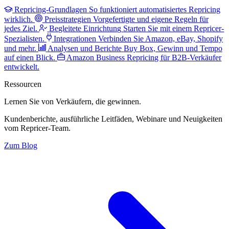
Repricing-Grundlagen
So funktioniert automatisiertes Repricing
wirklich.
Preisstrategien
Vorgefertigte und eigene Regeln für
jedes Ziel.
Begleitete Einrichtung
Starten Sie mit einem Repricer-
Spezialisten.
Integrationen
Verbinden Sie Amazon, eBay, Shopify
und mehr.
Analysen und Berichte
Buy Box, Gewinn und Tempo
auf einen Blick.
Amazon Business
Repricing für B2B-Verkäufer
entwickelt.
Ressourcen
Lernen Sie von Verkäufern,
die gewinnen.
Kundenberichte, ausführliche Leitfäden, Webinare und Neuigkeiten
vom Repricer-Team.
Zum Blog