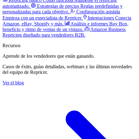
Repricing básico
Cómo funciona realmente el repricing
automatizado.
Estrategias de precios
Reglas predefinidas y
personalizadas para cada objetivo.
Configuración asistida
Empieza con un especialista de Repricer.
Integraciones
Conecta
Amazon, eBay, Shopify y más.
Análisis e informes
Buy Box,
beneficio y ritmo de ventas de un vistazo.
Amazon Business
Repricing diseñado para vendedores B2B.
Recursos
Aprende de los vendedores
que están ganando.
Casos de éxito, guías detalladas, webinars y las últimas novedades
del equipo de Repricer.
Ver el blog