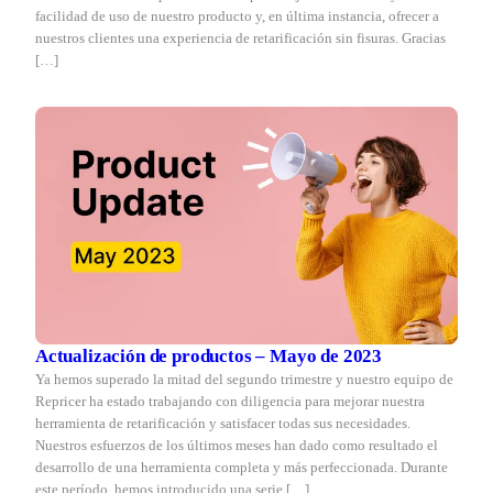
facilidad de uso de nuestro producto y, en última instancia, ofrecer a
nuestros clientes una experiencia de retarificación sin fisuras. Gracias
[…]
Actualización de productos – Mayo de 2023
Ya hemos superado la mitad del segundo trimestre y nuestro equipo de
Repricer ha estado trabajando con diligencia para mejorar nuestra
herramienta de retarificación y satisfacer todas sus necesidades.
Nuestros esfuerzos de los últimos meses han dado como resultado el
desarrollo de una herramienta completa y más perfeccionada. Durante
este período, hemos introducido una serie […]