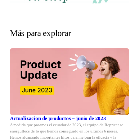
Win
competitor
the
drops
Buy
price
Box
at
2am.
while
Más para explorar
Repricer.com
you
reacts
sleep
in
seconds.
Actualización de productos – junio de 2023
A medida que pasamos el ecuador de 2023, el equipo de Repricer se
enorgullece de lo que hemos conseguido en los últimos 6 meses.
Hemos alcanzado importantes hitos para mejorar la eficacia y la