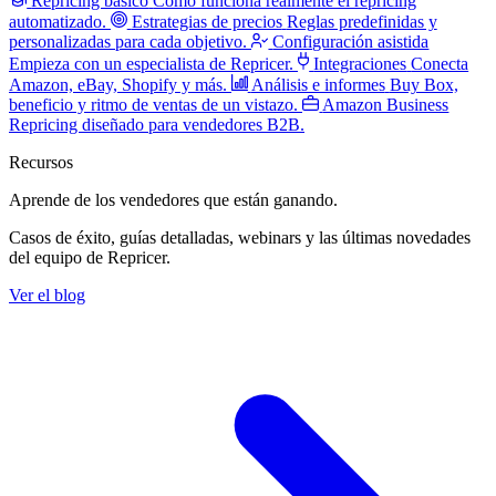
Repricing básico
Cómo funciona realmente el repricing
automatizado.
Estrategias de precios
Reglas predefinidas y
personalizadas para cada objetivo.
Configuración asistida
Empieza con un especialista de Repricer.
Integraciones
Conecta
Amazon, eBay, Shopify y más.
Análisis e informes
Buy Box,
beneficio y ritmo de ventas de un vistazo.
Amazon Business
Repricing diseñado para vendedores B2B.
Recursos
Aprende de los vendedores
que están ganando.
Casos de éxito, guías detalladas, webinars y las últimas novedades
del equipo de Repricer.
Ver el blog