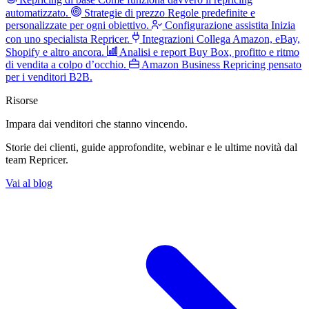
automatizzato.
Strategie di prezzo
Regole predefinite e
personalizzate per ogni obiettivo.
Configurazione assistita
Inizia
con uno specialista Repricer.
Integrazioni
Collega Amazon, eBay,
Shopify e altro ancora.
Analisi e report
Buy Box, profitto e ritmo
di vendita a colpo d’occhio.
Amazon Business
Repricing pensato
per i venditori B2B.
Risorse
Impara dai venditori
che stanno vincendo.
Storie dei clienti, guide approfondite, webinar e le ultime novità dal
team Repricer.
Vai al blog