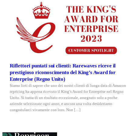
Riflettori puntati sui clienti: Rarewaves riceve il
prestigioso riconoscimento del King’s Award for
Enterprise (Regno Unito)
Siamo lieti di sapere che uno dei nostri clienti di lunga data di Amazon
repricing ha appena ricevuto il King’s Award for Enterprise nel Regno
Unito. Si tratta di un risultato eccezionale, assegnato solo a poche
aziende selezionate ogni anno, e ancora una volta desideriamo
congratularci vivamente con loro. Non […]