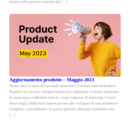
utenti e alle preziose risposte dei […]
Aggiornamento prodotto – Maggio 2023
Siamo oltre la metà del secondo trimestre e il nostro team dedicato a
Repricer ha lavorato diligentemente per migliorare il nostro strumento
di repricing e soddisfare tutte le vostre esigenze di repricing. I nostri
sforzi degli ultimi mesi hanno portato allo sviluppo di uno strumento
completo e più raffinato. In questo periodo abbiamo introdotto una
[…]