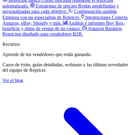
Repricing básico
Cómo funciona realmente el repricing
automatizado.
Estrategias de precios
Reglas predefinidas y
personalizadas para cada objetivo.
Configuración asistida
Empieza con un especialista de Repricer.
Integraciones
Conecta
Amazon, eBay, Shopify y más.
Análisis e informes
Buy Box,
beneficio y ritmo de ventas de un vistazo.
Amazon Business
Repricing diseñado para vendedores B2B.
Recursos
Aprende de los vendedores
que están ganando.
Casos de éxito, guías detalladas, webinars y las últimas novedades
del equipo de Repricer.
Ver el blog