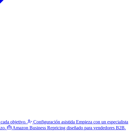
 cada objetivo.
Configuración asistida
Empieza con un especialista
azo.
Amazon Business
Repricing diseñado para vendedores B2B.