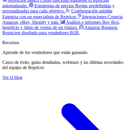
Repricing básico
Cómo funciona realmente el repricing
automatizado.
Estrategias de precios
Reglas predefinidas y
personalizadas para cada objetivo.
Configuración asistida
Empieza con un especialista de Repricer.
Integraciones
Conecta
Amazon, eBay, Shopify y más.
Análisis e informes
Buy Box,
beneficio y ritmo de ventas de un vistazo.
Amazon Business
Repricing diseñado para vendedores B2B.
Recursos
Aprende de los vendedores
que están ganando.
Casos de éxito, guías detalladas, webinars y las últimas novedades
del equipo de Repricer.
Ver el blog