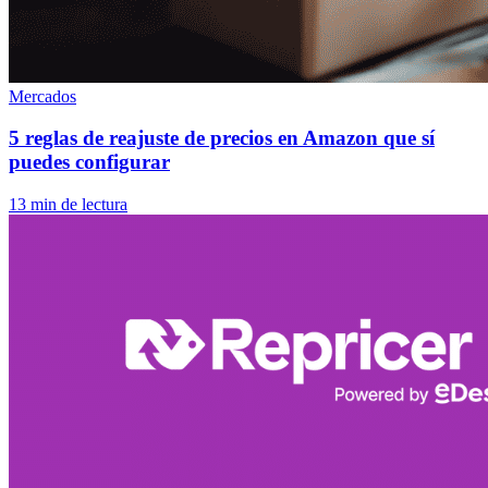
Mercados
5 reglas de reajuste de precios en Amazon que sí
puedes configurar
13 min de lectura