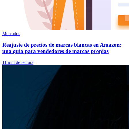
Mercados
Reajuste de precios de marcas blancas en Amazon:
una guía para vendedores de marcas propias
11 min de lectura