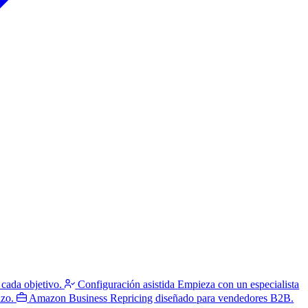
 cada objetivo.
Configuración asistida
Empieza con un especialista
azo.
Amazon Business
Repricing diseñado para vendedores B2B.