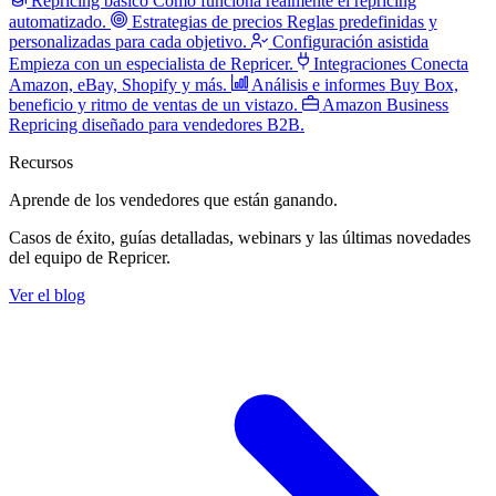
Repricing básico
Cómo funciona realmente el repricing
automatizado.
Estrategias de precios
Reglas predefinidas y
personalizadas para cada objetivo.
Configuración asistida
Empieza con un especialista de Repricer.
Integraciones
Conecta
Amazon, eBay, Shopify y más.
Análisis e informes
Buy Box,
beneficio y ritmo de ventas de un vistazo.
Amazon Business
Repricing diseñado para vendedores B2B.
Recursos
Aprende de los vendedores
que están ganando.
Casos de éxito, guías detalladas, webinars y las últimas novedades
del equipo de Repricer.
Ver el blog