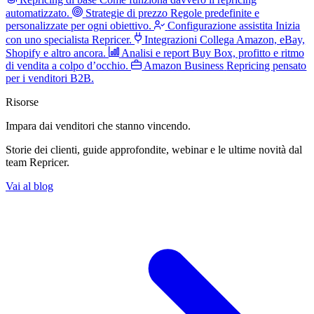
automatizzato.
Strategie di prezzo
Regole predefinite e
personalizzate per ogni obiettivo.
Configurazione assistita
Inizia
con uno specialista Repricer.
Integrazioni
Collega Amazon, eBay,
Shopify e altro ancora.
Analisi e report
Buy Box, profitto e ritmo
di vendita a colpo d’occhio.
Amazon Business
Repricing pensato
per i venditori B2B.
Risorse
Impara dai venditori
che stanno vincendo.
Storie dei clienti, guide approfondite, webinar e le ultime novità dal
team Repricer.
Vai al blog