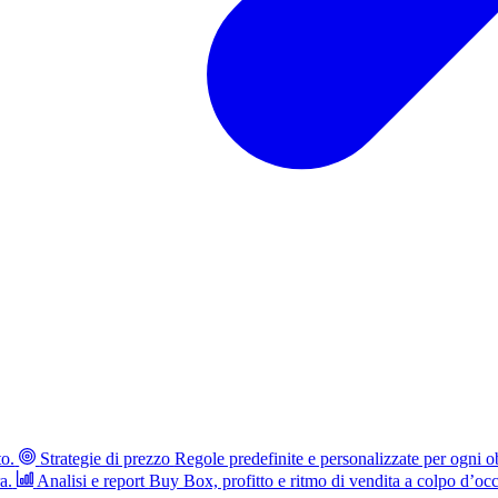
to.
Strategie di prezzo
Regole predefinite e personalizzate per ogni ob
a.
Analisi e report
Buy Box, profitto e ritmo di vendita a colpo d’occ