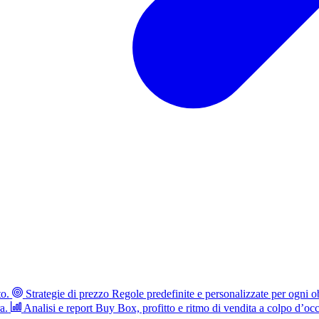
to.
Strategie di prezzo
Regole predefinite e personalizzate per ogni ob
a.
Analisi e report
Buy Box, profitto e ritmo di vendita a colpo d’occ