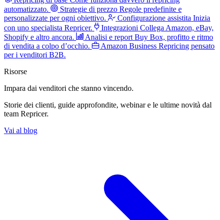
automatizzato.
Strategie di prezzo
Regole predefinite e
personalizzate per ogni obiettivo.
Configurazione assistita
Inizia
con uno specialista Repricer.
Integrazioni
Collega Amazon, eBay,
Shopify e altro ancora.
Analisi e report
Buy Box, profitto e ritmo
di vendita a colpo d’occhio.
Amazon Business
Repricing pensato
per i venditori B2B.
Risorse
Impara dai venditori
che stanno vincendo.
Storie dei clienti, guide approfondite, webinar e le ultime novità dal
team Repricer.
Vai al blog