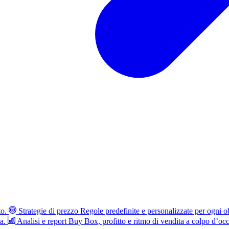
to.
Strategie di prezzo
Regole predefinite e personalizzate per ogni ob
a.
Analisi e report
Buy Box, profitto e ritmo di vendita a colpo d’occ