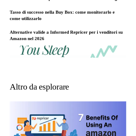
Tasso di successo nella Buy Box: come monitorarlo e
come utilizzarlo
Alternative valide a Informed Repricer per i venditori su
Amazon nel 2026
REPRICER
Win
Your
competitor
the
drops
Buy
price
Box
at
2am.
while
Altro da esplorare
Repricer.com
you
reacts
sleep
in
seconds.