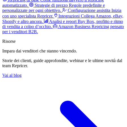
automatizzato.
Strategie di prezzo
Regole predefinite e
personalizzate per ogni obiettivo.
Configurazione assistita
Inizia
con uno specialista Repricer.
Integrazioni
Collega Amazon, eBay,
Shopify e altro ancora.
Analisi e report
Buy Box, profitto e ritmo
di vendita a colpo d’occhio.
Amazon Business
Repricing pensato
per i venditori B2B.
Risorse
Impara dai venditori
che stanno vincendo.
Storie dei clienti, guide approfondite, webinar e le ultime novità dal
team Repricer.
Vai al blog