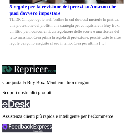
5 regole per la revisione dei prezzi su Amazon che
puoi davvero impostare
TL;DR Cinque regole, nell’ordine in cui dovresti metterle in pratica:
una protezione dei profitti, una strategia per conquistare la Buy Box,
un filtro per i concorrenti, un regolatore delle scorte e una ricerca del
tetto massimo. Crea prima la regola di protezione, perché tutte le altre
regole vengono eseguite al suo interno. Crea per ultima […]
Conquista la Buy Box. Mantieni i tuoi
margini.
Scopri i nostri altri prodotti
Assistenza clienti più rapida e intelligente per l’eCommerce