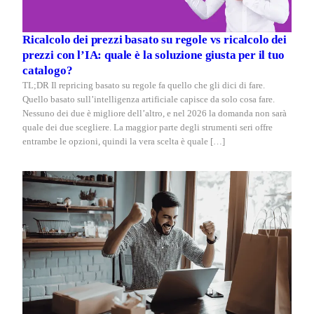
Ricalcolo dei prezzi basato su regole vs ricalcolo dei
prezzi con l’IA: quale è la soluzione giusta per il tuo
catalogo?
TL;DR Il repricing basato su regole fa quello che gli dici di fare.
Quello basato sull’intelligenza artificiale capisce da solo cosa fare.
Nessuno dei due è migliore dell’altro, e nel 2026 la domanda non sarà
quale dei due scegliere. La maggior parte degli strumenti seri offre
entrambe le opzioni, quindi la vera scelta è quale […]